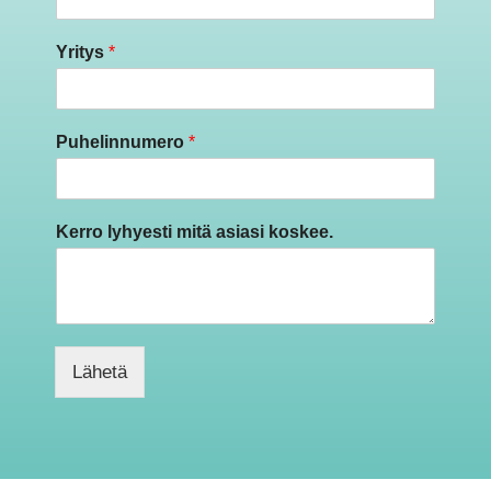
Yritys
*
Puhelinnumero
*
Kerro lyhyesti mitä asiasi koskee.
Lähetä