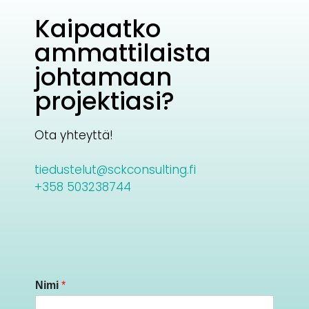
Kaipaatko
ammattilaista
johtamaan
projektiasi?
Ota yhteyttä!
tiedustelut@sckconsulting.fi
+358 503238744
Nimi
*