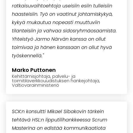
ratkaisuvaihtoehtoja useisiin esiin tulleisiin
haasteisiin. Työ on vaatinut johtamiskykyä,
kykyä mukautua nopeasti muuttuviin
tilanteisiin ja vahvaa sidosryhmäosaamista.
Yhteistyö Jarmo Närvän kanssa on ollut
toimivaa ja hänen kanssaan on ollut hyvä
työskennellä."
Marko Puttonen
Kehittämisjohtaja, palvelu- ja
toimitilaverkkouudistuksen hankejohtaja,
Valtiovarainministeriö
SCK:n konsultti Mikael Sibakovin tärkein
tehtävä HSL:n lipputilihankkeessa Scrum
Masterina on edistää kommunikaatiota