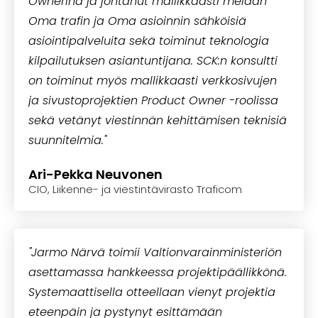
Ownerina ja johtanut mallikkaasti meidän
Oma trafin ja Oma asioinnin sähköisiä
asiointipalveluita sekä toiminut teknologia
kilpailutuksen asiantuntijana. SCK:n konsultti
on toiminut myös mallikkaasti verkkosivujen
ja sivustoprojektien Product Owner -roolissa
sekä vetänyt viestinnän kehittämisen teknisiä
suunnitelmia."
Ari-Pekka Neuvonen
CIO, Liikenne- ja viestintävirasto Traficom
"Jarmo Närvä toimii Valtionvarainministeriön
asettamassa hankkeessa projektipäällikkönä.
Systemaattisella otteellaan vienyt projektia
eteenpäin ja pystynyt esittämään