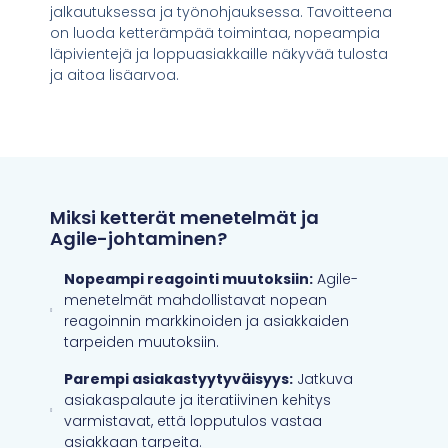
jalkautuksessa ja työnohjauksessa. Tavoitteena
on luoda ketterämpää toimintaa, nopeampia
läpivientejä ja loppuasiakkaille näkyvää tulosta
ja aitoa lisäarvoa.
Miksi ketterät menetelmät ja
Agile-johtaminen?
Nopeampi reagointi muutoksiin:
Agile-
menetelmät mahdollistavat nopean
reagoinnin markkinoiden ja asiakkaiden
tarpeiden muutoksiin.
Parempi asiakastyytyväisyys:
Jatkuva
asiakaspalaute ja iteratiivinen kehitys
varmistavat, että lopputulos vastaa
asiakkaan tarpeita.